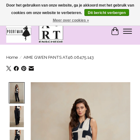
Door het gebruiken van onze website, ga je akkoord met het gebruik van
cookies om onze website te verbeteren.
Dit bericht verbergen
SASHIONABLE - damesmode in Bemmel en Enschede
Meer over cookies »
Winkelwa
Home
/
AIME GWEN PANTS AT46.06475.143
Product image slideshow Items