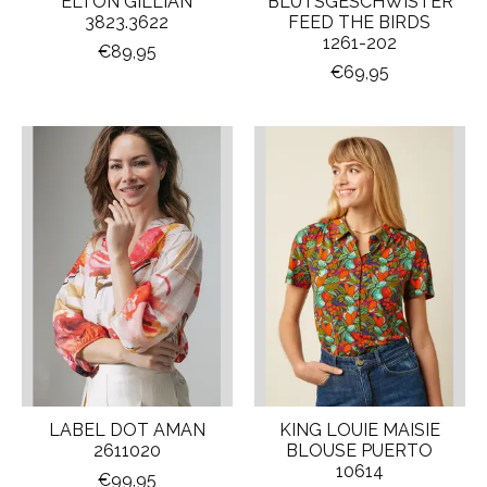
ELTON GILLIAN
BLUTSGESCHWISTER
3823.3622
FEED THE BIRDS
1261-202
€89,95
€69,95
LABEL DOT AMAN
KING LOUIE MAISIE
2611020
BLOUSE PUERTO
10614
€99,95