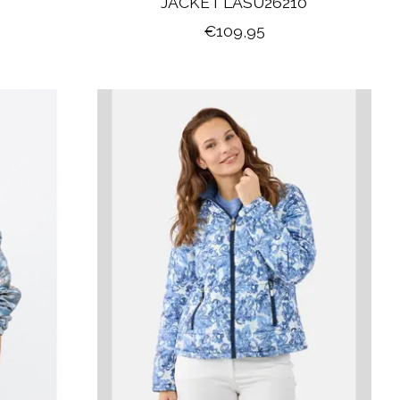
JACKET LASU26210
€109,95