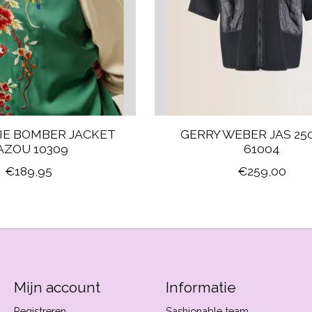
IE BOMBER JACKET
GERRY WEBER JAS 25
AZOU 10309
61004
€189,95
€259,00
Mijn account
Informatie
Registreren
Sashionable team