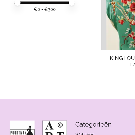
Minimale prijswaarde
Price maximum value
€
0
- €
300
KING LOU
L
Categorieën
Webshop