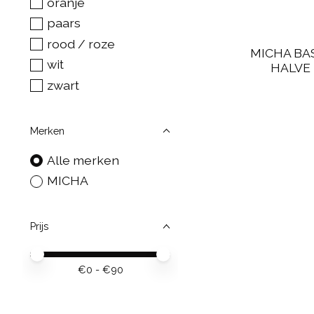
oranje
paars
rood / roze
MICHA BA
wit
HALVE
zwart
Merken
Alle merken
MICHA
Prijs
Minimale prijswaarde
Price maximum value
€
0
- €
90