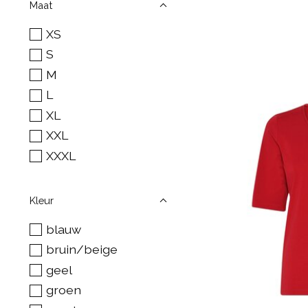
Maat
XS
S
M
L
XL
XXL
XXXL
Kleur
blauw
bruin/beige
geel
groen