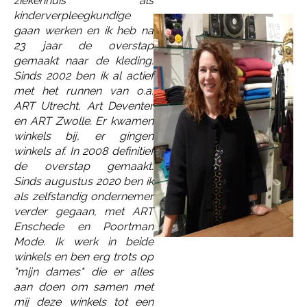
ziekenhuis als
kinderverpleegkundige
gaan werken en ik heb na
23 jaar de overstap
gemaakt naar de kleding.
Sinds 2002 ben ik al actief
met het runnen van o.a.
ART Utrecht, Art Deventer
en ART Zwolle. Er kwamen
winkels bij, er gingen
winkels af. In 2008 definitief
de overstap gemaakt.
Sinds augustus 2020 ben ik
als zelfstandig ondernemer
verder gegaan, met ART
Enschede en Poortman
Mode. Ik werk in beide
winkels en ben erg trots op
"mijn dames" die er alles
aan doen om samen met
mij deze winkels tot een