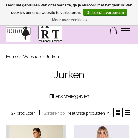
Door het gebruiken van onze website, ga je akkoord met het gebruik van
cookies om onze website te verbeteren.
Dit bericht verbergen
SASHIONABLE - damesmode in Bemmel en Enschede
Meer over cookies »
Winkelwa
Home
/
Webshop
/
Jurken
Jurken
Filters weergeven
Sorteren op
Nieuwste producten
23 producten