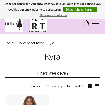
Door het gebruiken van onze website, ga je akkoord met het gebruik van
cookies om onze website te verbeteren.
Dit bericht verbergen
SASHIONABLE - damesmode in Bemmel en Enschede
Meer over cookies »
Winkelwa
Home
/
Collectie per merk
/
Kyra
Kyra
Filters weergeven
Sorteren op
Standaard
1 producten