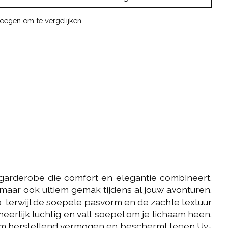
oegen om te vergelijken
 garderobe die comfort en elegantie combineert.
, maar ook ultiem gemak tijdens al jouw avonturen.
p, terwijl de soepele pasvorm en de zachte textuur
eerlijk luchtig en valt soepel om je lichaam heen.
vorm herstellend vermogen en beschermt tegen Uv-