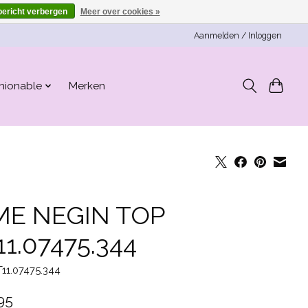
bericht verbergen
Meer over cookies »
Aanmelden / Inloggen
hionable
Merken
ME NEGIN TOP
11.07475.344
T11.07475.344
95