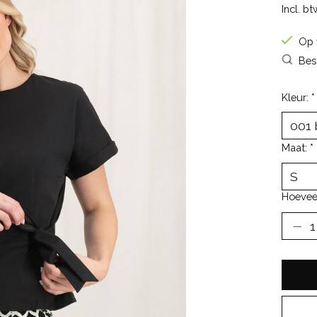
Incl. bt
Op 
Bes
Kleur:
*
Maat:
*
Hoevee