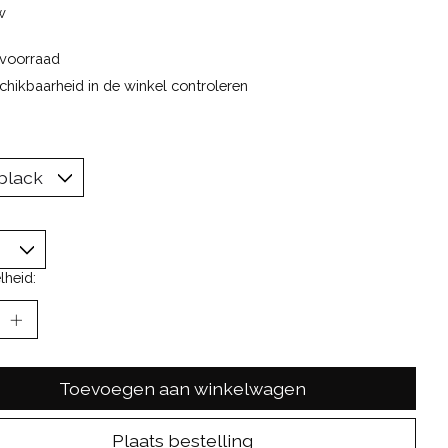
w
voorraad
chikbaarheid in de winkel controleren
lheid:
Toevoegen aan winkelwagen
Plaats bestelling