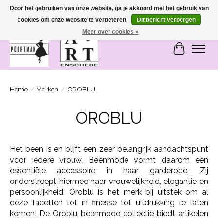
Door het gebruiken van onze website, ga je akkoord met het gebruik van
cookies om onze website te verbeteren.
Dit bericht verbergen
SASHIONABLE - damesmode in Bemmel en Enschede
Meer over cookies »
Winkelwa
Home
/
Merken
/
OROBLU
OROBLU
Het been is en blijft een zeer belangrijk aandachtspunt
voor iedere vrouw. Beenmode vormt daarom een
essentiële accessoire in haar garderobe. Zij
onderstreept hiermee haar vrouwelijkheid, elegantie en
persoonlijkheid. Oroblu is het merk bij uitstek om al
deze facetten tot in finesse tot uitdrukking te laten
komen! De Oroblu beenmode collectie biedt artikelen