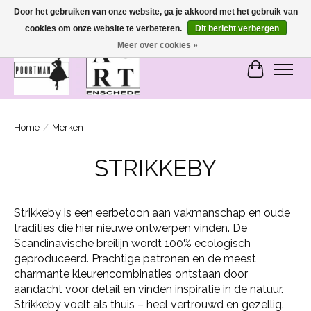
Door het gebruiken van onze website, ga je akkoord met het gebruik van
cookies om onze website te verbeteren.
Dit bericht verbergen
SASHIONABLE - damesmode in Bemmel en Enschede
Meer over cookies »
Winkelwa
Home
/
Merken
STRIKKEBY
Strikkeby is een eerbetoon aan vakmanschap en oude
tradities die hier nieuwe ontwerpen vinden. De
Scandinavische breilijn wordt 100% ecologisch
geproduceerd. Prachtige patronen en de meest
charmante kleurencombinaties ontstaan ​​door
aandacht voor detail en vinden inspiratie in de natuur.
Strikkeby voelt als thuis – heel vertrouwd en gezellig.