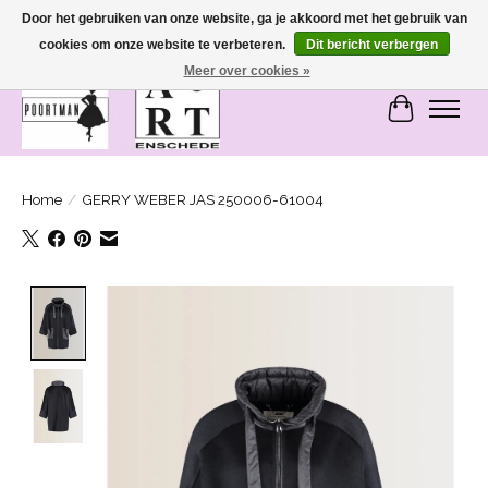
Door het gebruiken van onze website, ga je akkoord met het gebruik van
cookies om onze website te verbeteren.
Dit bericht verbergen
SASHIONABLE - damesmode in Bemmel en Enschede
Meer over cookies »
Winkelwa
Home
/
GERRY WEBER JAS 250006-61004
Product image slideshow Items