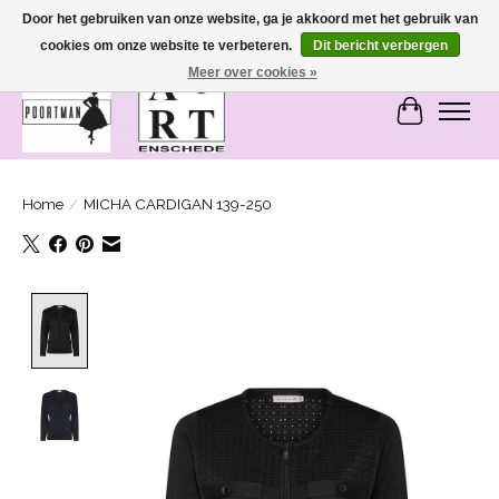
Door het gebruiken van onze website, ga je akkoord met het gebruik van
cookies om onze website te verbeteren.
Dit bericht verbergen
SASHIONABLE - damesmode in Bemmel en Enschede
Meer over cookies »
Winkelwa
Home
/
MICHA CARDIGAN 139-250
Product image slideshow Items