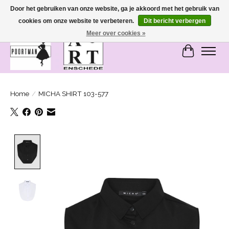
Door het gebruiken van onze website, ga je akkoord met het gebruik van
cookies om onze website te verbeteren.
Dit bericht verbergen
SASHIONABLE - damesmode in Bemmel en Enschede
Meer over cookies »
Winkelwa
Home
/
MICHA SHIRT 103-577
Product image slideshow Items