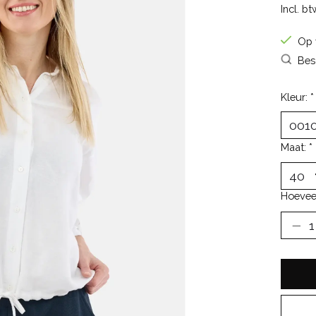
Incl. bt
Op 
Bes
Kleur:
*
Maat:
*
Hoevee