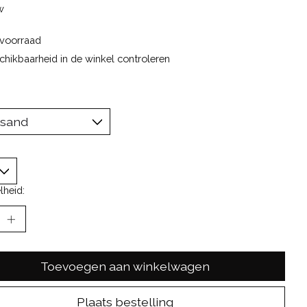
w
voorraad
chikbaarheid in de winkel controleren
lheid:
Toevoegen aan winkelwagen
Plaats bestelling