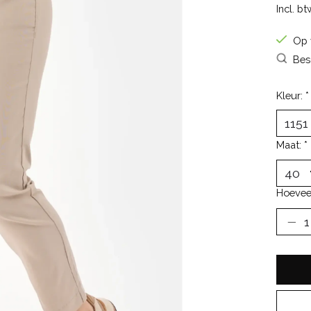
Incl. bt
Op 
Bes
Kleur:
*
Maat:
*
Hoevee