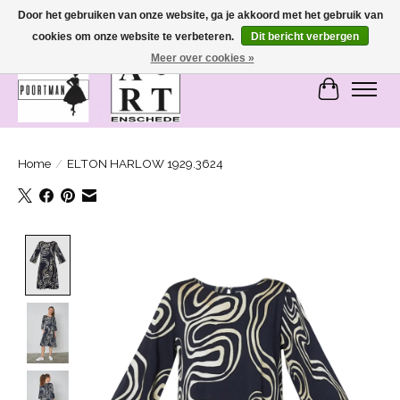
Door het gebruiken van onze website, ga je akkoord met het gebruik van
cookies om onze website te verbeteren.
Dit bericht verbergen
SASHIONABLE - damesmode in Bemmel en Enschede
Meer over cookies »
Winkelwa
Home
/
ELTON HARLOW 1929.3624
Product image slideshow Items