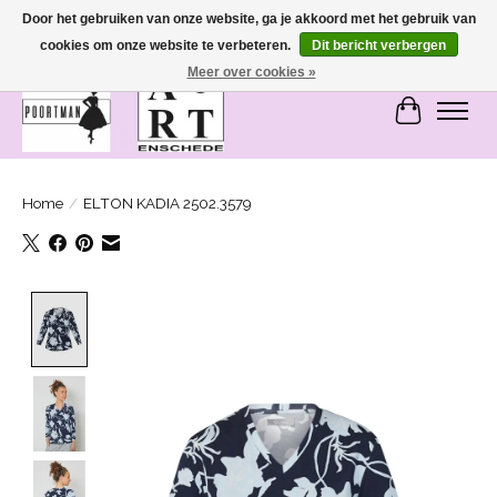
Door het gebruiken van onze website, ga je akkoord met het gebruik van
cookies om onze website te verbeteren.
Dit bericht verbergen
SASHIONABLE - damesmode in Bemmel en Enschede
Meer over cookies »
Winkelwa
Home
/
ELTON KADIA 2502.3579
Product image slideshow Items