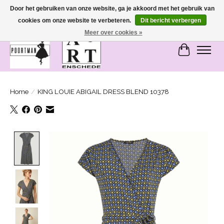
Door het gebruiken van onze website, ga je akkoord met het gebruik van
cookies om onze website te verbeteren.
Dit bericht verbergen
SASHIONABLE - damesmode in Bemmel en Enschede
Meer over cookies »
Winkelwa
Home
/
KING LOUIE ABIGAIL DRESS BLEND 10378
Product image slideshow Items