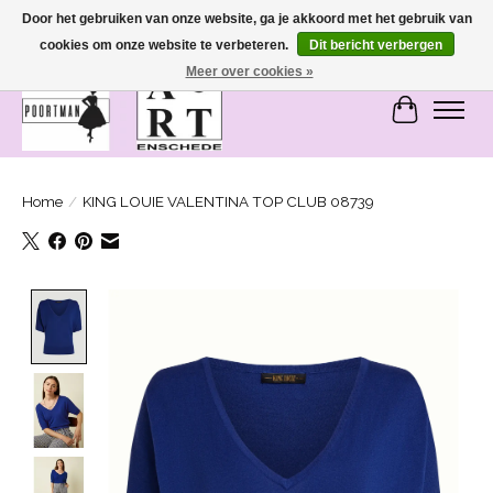
Door het gebruiken van onze website, ga je akkoord met het gebruik van
cookies om onze website te verbeteren.
Dit bericht verbergen
SASHIONABLE - damesmode in Bemmel en Enschede
Meer over cookies »
Winkelwa
Home
/
KING LOUIE VALENTINA TOP CLUB 08739
Product image slideshow Items