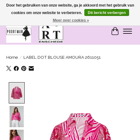
Door het gebruiken van onze website, ga je akkoord met het gebruik van
cookies om onze website te verbeteren.
Dit bericht verbergen
SASHIONABLE - damesmode in Bemmel en Enschede
Meer over cookies »
Winkelwa
Home
/
LABEL DOT BLOUSE AMOURA 2611051
Product image slideshow Items