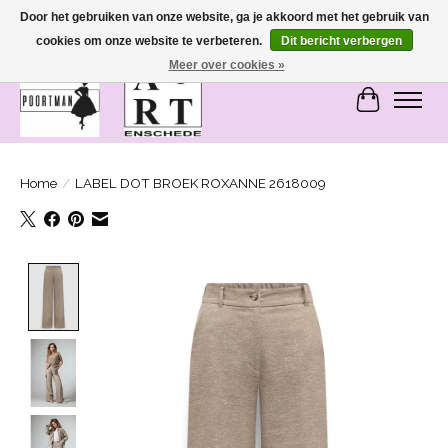
Door het gebruiken van onze website, ga je akkoord met het gebruik van
cookies om onze website te verbeteren.
Dit bericht verbergen
SASHIONABLE - damesmode in Bemmel en Enschede
Meer over cookies »
Winkelwa
Home
/
LABEL DOT BROEK ROXANNE 2618009
Product image slideshow Items