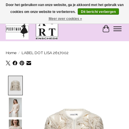
Door het gebruiken van onze website, ga je akkoord met het gebruik van
cookies om onze website te verbeteren.
Dit bericht verbergen
SASHIONABLE - damesmode in Bemmel en Enschede
Meer over cookies »
Winkelwa
Home
/
LABEL DOT LISA 2617002
Product image slideshow Items