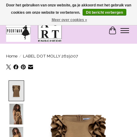
Door het gebruiken van onze website, ga je akkoord met het gebruik van
cookies om onze website te verbeteren.
Dit bericht verbergen
SASHIONABLE - damesmode in Bemmel en Enschede
Meer over cookies »
Winkelwa
Home
/
LABEL DOT MOLLY 2615007
Product image slideshow Items