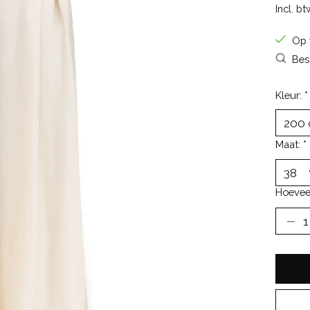
Incl. bt
Op 
Bes
Kleur:
*
Maat:
*
Hoevee