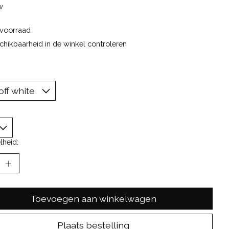
w
voorraad
chikbaarheid in de winkel controleren
lheid:
Toevoegen aan winkelwagen
Plaats bestelling