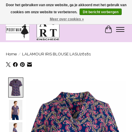
Door het gebruiken van onze website, ga je akkoord met het gebruik van
cookies om onze website te verbeteren.
Dit bericht verbergen
SASHIONABLE - damesmode in Bemmel en Enschede
Meer over cookies »
Winkelwa
Home
/
LALAMOUR IRIS BLOUSE LASU26181
Product image slideshow Items