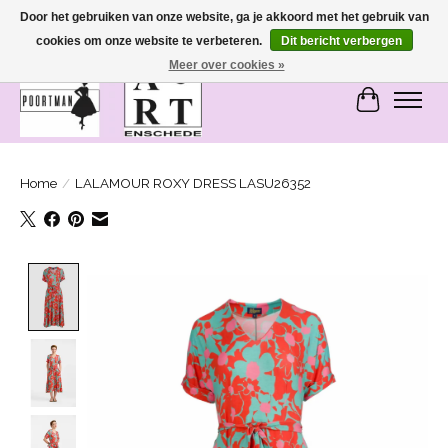
Door het gebruiken van onze website, ga je akkoord met het gebruik van
cookies om onze website te verbeteren.
Dit bericht verbergen
SASHIONABLE - damesmode in Bemmel en Enschede
Meer over cookies »
Winkelwa
Home
/
LALAMOUR ROXY DRESS LASU26352
Product image slideshow Items