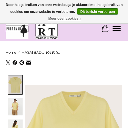
Door het gebruiken van onze website, ga je akkoord met het gebruik van
cookies om onze website te verbeteren.
Dit bericht verbergen
SASHIONABLE - damesmode in Bemmel en Enschede
Meer over cookies »
Winkelwa
Home
/
MASAI BADU 1011891
Product image slideshow Items