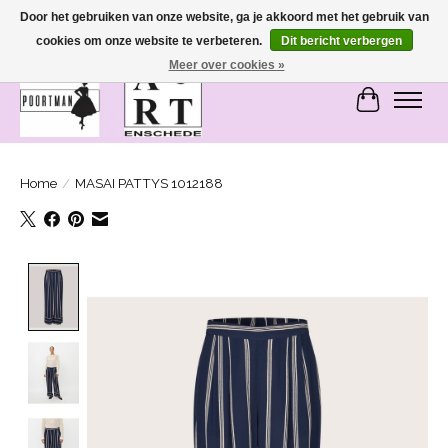
Door het gebruiken van onze website, ga je akkoord met het gebruik van
cookies om onze website te verbeteren.
Dit bericht verbergen
SASHIONABLE - damesmode in Bemmel en Enschede
Meer over cookies »
Winkelwa
Home
/
MASAI PATTYS 1012188
Product image slideshow Items