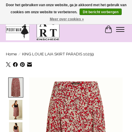
Door het gebruiken van onze website, ga je akkoord met het gebruik van
cookies om onze website te verbeteren.
Dit bericht verbergen
SASHIONABLE - damesmode in Bemmel en Enschede
Meer over cookies »
Winkelwa
Home
/
KING LOUIE LAIA SKIRT PARADIS 10259
Product image slideshow Items