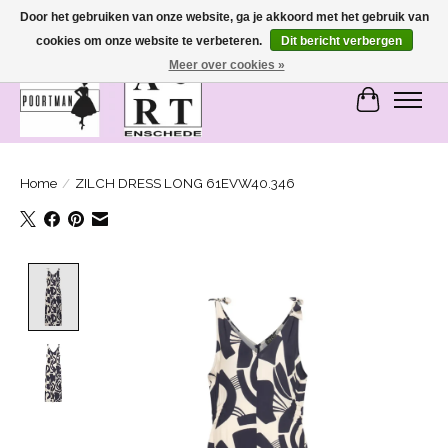
Door het gebruiken van onze website, ga je akkoord met het gebruik van
cookies om onze website te verbeteren.
Dit bericht verbergen
SASHIONABLE - damesmode in Bemmel en Enschede
Meer over cookies »
Winkelwa
Home
/
ZILCH DRESS LONG 61EVW40.346
Product image slideshow Items