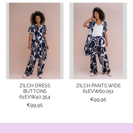
Items van productcarrousel
ZILCH DRESS
ZILCH PANTS WIDE
BUTTONS
61EVW60.051
61EVW40.354
€99,95
€99,95